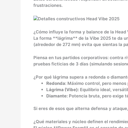
frustraciones.
¿Cómo influye la forma y balance de la Head
La forma **lágrima** de la Vibe 2025 te da u
(alrededor de 272 mm) evita que sientas la p
Piensa en tus partidos corporativos: contra r
pruebas ficticias de 3 días (simulando sesio
¿Por qué lágrima supera a redonda o diamante
Redonda:
Máximo control, pero menos 
Lágrima (Vibe):
Equilibrio ideal, versát
Diamante:
Potencia bruta, pero exige 
Si eres de esos que alterna defensa y ataque
¿Qué materiales y núcleo definen el rendimi
El núcleo **Power Foam** es el corazón de es