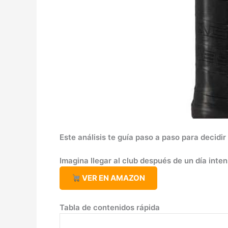
Este análisis te guía paso a paso para decidir 
Imagina llegar al club después de un día inte
VER EN AMAZON
Tabla de contenidos rápida