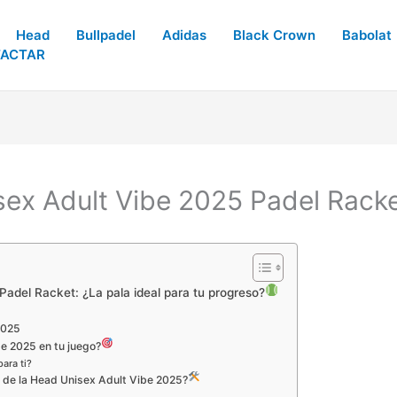
Head
Bullpadel
Adidas
Black Crown
Babolat
ACTAR
isex Adult Vibe 2025 Padel Rack
Padel Racket: ¿La pala ideal para tu progreso?
2025
be 2025 en tu juego?
ara ti?
o de la Head Unisex Adult Vibe 2025?