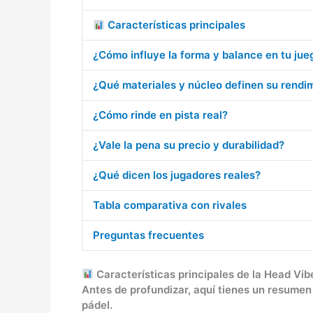
Características principales
¿Cómo influye la forma y balance en tu jue
¿Qué materiales y núcleo definen su rendi
¿Cómo rinde en pista real?
¿Vale la pena su precio y durabilidad?
¿Qué dicen los jugadores reales?
Tabla comparativa con rivales
Preguntas frecuentes
Características principales de la Head Vi
Antes de profundizar, aquí tienes un resumen 
pádel.