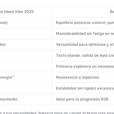
es Head Vibe 2025
Be
size)
Equilibrio potencia-control, pu
Maniobrabilidad sin fatiga en s
io)
Versatilidad para defensas y a
Tacto blando, salida de bola c
Potencia explosiva en smashes
nnegra™
Resistencia a impactos
Estabilidad sin rigidez excesiva
Intermedio
Ideal para tu progresión B2B
a tus necesidades: ligereza para no cargar el brazo tras jorna