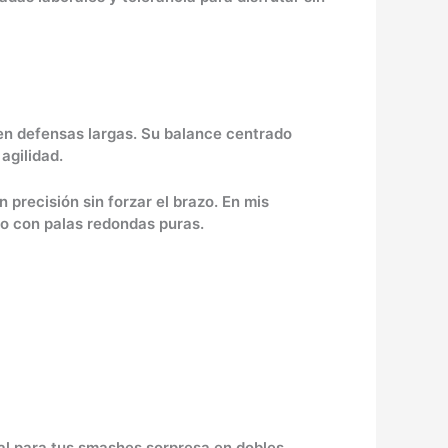
 en defensas largas. Su balance centrado
agilidad.
 precisión sin forzar el brazo. En mis
do con palas redondas puras.
al para tus smashes sorpresa en dobles.