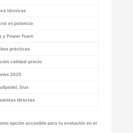
cs técnicas
rol vs potencia
a y Power Foam
bas prácticas
ción calidad-precio
iews 2025
ullpadel, Siux
uestas directas
como opción accesible para tu evolución en el