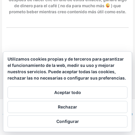
de dinero para el café ( no da para mucho más
) que
prometo beber mientras creo contenido más útil como este.
Utilizamos cookies propias y de terceros para garantizar
el funcionamiento de la web, medir su uso y mejorar
nuestros servicios. Puede aceptar todas las cookies,
rechazar las no necesarias o configurar sus preferencias.
Aceptar todo
Rechazar
Todos los derechos © 2026 PalaPadel.com |
Esta web puede
contener enlaces de afiliados |
Política de privacidad
|
Política de
cookies
Configurar