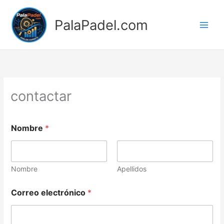
Ir
al
PalaPadel.com
contenido
contactar
*
Nombre
*
o
*
Nombre
Apellidos
Correo electrónico
*