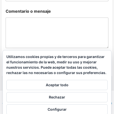
Comentario o mensaje
Utilizamos cookies propias y de terceros para garantizar
Enviar
el funcionamiento de la web, medir su uso y mejorar
nuestros servicios. Puede aceptar todas las cookies,
rechazar las no necesarias o configurar sus preferencias.
Aceptar todo
Rechazar
Todos los derechos © 2026 PalaPadel.com |
Esta web puede
contener enlaces de afiliados |
Política de privacidad
|
Política de
cookies
Configurar