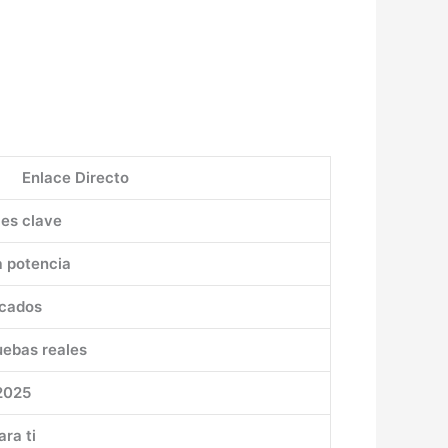
Enlace Directo
les clave
 potencia
icados
uebas reales
2025
ra ti