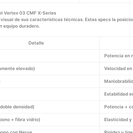
del Vertex 03 CMF X-Series
 visual de sus características técnicas. Estas specs la posic
n equipo duradero.
Detalle
Potencia en 
ramente elevado)
Velocidad en
g
Maniobrabilid
Estabilidad 
(doble densidad)
Potencia + c
bono + fibra vidrio)
Elasticidad y
ono con Nerve
Rigidez y lig