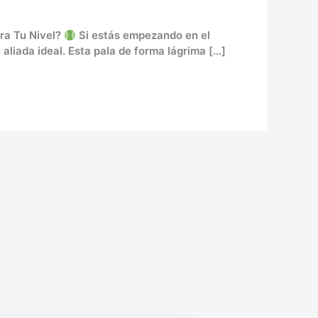
ra Tu Nivel?
Si estás empezando en el
 aliada ideal. Esta pala de forma lágrima […]