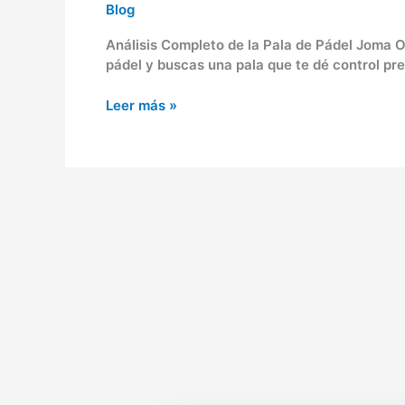
Blog
Análisis Completo de la Pala de Pádel Joma 
pádel y buscas una pala que te dé control pre
Analísis
Leer más »
de
la
Joma
Open
–
Pala
de
pádel
Open
Unisex
Adulto