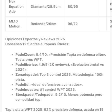
Nox
P
Equation
Diamante/28.5cm
80/95
a
Adv
ML10
S
Redonda/26cm
96/72
Motion
d
Opiniones Expertos y Reviews 2025
Consenso 12 fuentes europeas líderes:
PadelZoom:
9.4/10. «Precisión Tapia en defensa elite».
Tests pros WPT.
Padeliberico:
4.9/5 (2K reviews). «Evolución brutal vs
2024».
Zonadepadel:
Top 3 control 2025. Metodología: 100h
pista.
Padelful:
«Ideal defensivos avanzados».
Padelnuestro:
#1 control WPT 2025.
Stockpadel/Todopadel:
9.2/10. Menos potencia pero
comodidad top.
Tapia stats WPT 2025: 92% precisión defensa, usada en 15