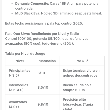
Dynamic Composite:
Caras 18K Alum para potencia
controlada.
MLD Black Eva:
Núcleo 3D laminado, respuesta lineal.
Estas techs posicionan la pala top control 2025.
Para Qué Sirve: Rendimiento por Nivel y Estilo
Control 100/100, potencia 85/100. Ideal defensivos
avanzados (80% uso), todo-terreno (20%).
Tabla por Nivel de Juego
Nivel
Puntuación
Por Qué
Principiantes
Exige técnica; vibra en
6/10
(<3.5)
golpes descentrados
Intermedios
Buena salida bola,
8.5/10
(3.5-4.0)
adapta 5-10h
Precisión elite
Avanzados
9.8/10
lobs/voleas (Tapia
(4.0+)
style)