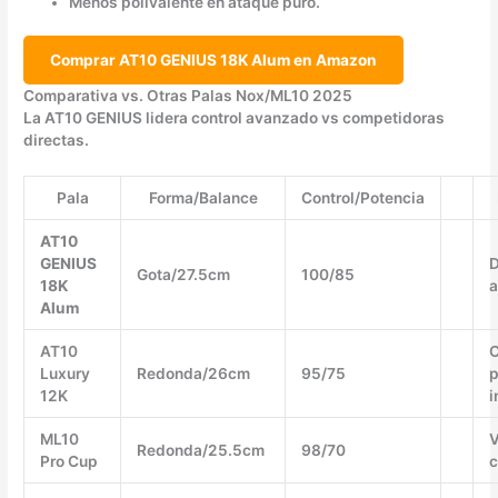
Menos polivalente en ataque puro.
Comprar AT10 GENIUS 18K Alum en Amazon
Comparativa vs. Otras Palas Nox/ML10 2025
La AT10 GENIUS lidera control avanzado vs competidoras
directas.
Pala
Forma/Balance
Control/Potencia
AT10
GENIUS
D
Gota/27.5cm
100/85
18K
a
Alum
AT10
C
Luxury
Redonda/26cm
95/75
p
12K
i
ML10
V
Redonda/25.5cm
98/70
Pro Cup
c