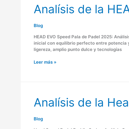
Adult
Analísis de la H
Vibe
2025
Padel
Racket
Blog
HEAD EVO Speed Pala de Padel 2025: Análisi
inicial con equilibrio perfecto entre potenci
ligereza, amplio punto dulce y tecnologías
Analísis
Leer más »
de
la
HEAD
EVO
Speed
Analísis de la He
Pala
de
Padel
Blog