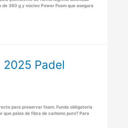
eso de 360 g y núcleo Power Foam que asegura
o 2025 Padel
recto para preservar foam. Funda obligatoria
or que palas de fibra de carbono puro? Para